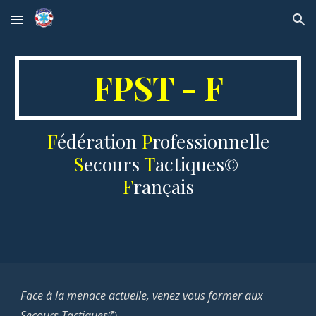
Skip to main content
Skip to navigation
FPST - F
F
édération
P
rofessionnelle
S
ecours
T
actiques
©
F
rançais
Face à la menace actuelle, venez vous former aux
Secours Tactiques© ...